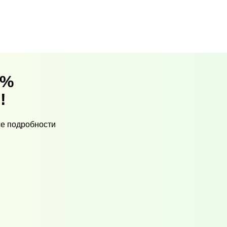
0%
!
се подробности