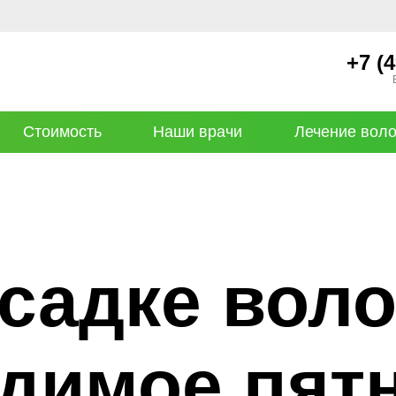
+7 (
Стоимость
Наши врачи
Лечение вол
садке воло
димое пят